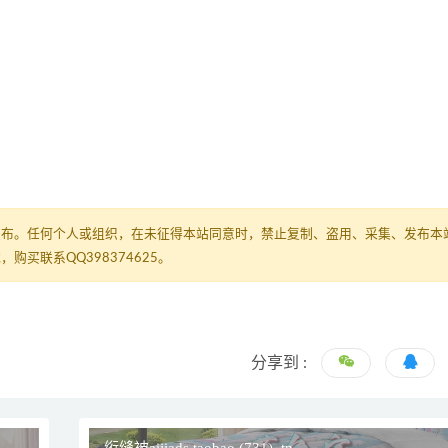
发布。任何个人或组织，在未征得本站同意时，禁止复制、盗用、采集、发布本
买联系QQ398374625。
分享到 :