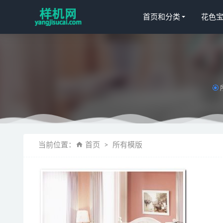
首页和分类
花色
天丝高光花
窗帘aijiads
当前位置：
首页
所有模版
四件套aijiad
床笠aijiads
床单 aijiads