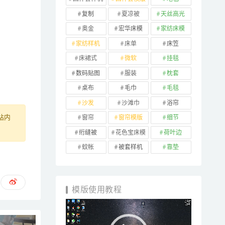
复制
夏凉被
天丝高光
奥金
宏华床模
家纺床模
家纺样机
床单
床笠
床裙式
微软
挂毯
数码贴图
服装
枕套
桌布
毛巾
毛毯
沙发
沙滩巾
浴帘
窗帘
窗帘模版
细节
站内
绗缝被
花色宝床模
荷叶边
蚊帐
被套样机
靠垫
模版使用教程
视
频