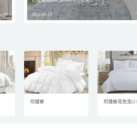
绗缝被aijiads.taobao (731)_tn
3-19
2022-03-19
绗缝被
绗缝被花色宝(213