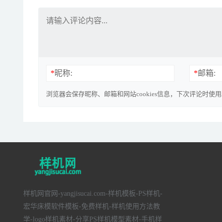
*
昵称:
*
邮箱:
浏览器会保存昵称、邮箱和网站cookies信息，下次评论时使
样机网官网-yangjisucai.com-样机模板-PS样机-
宏华床模软件模板-免费样机-样机使用方法教
学-logo样机素材-分享PS样机模型素材-手机样