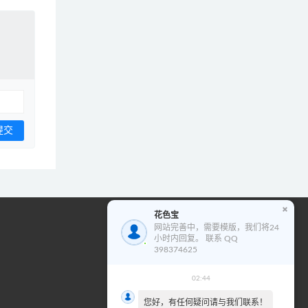
花色宝
花色宝模版使用教程
网站完善中，需要模版，我们将24
小时内回复。 联系 QQ
视
398374625
频
播
02:44
00:00
00:00
放
您好，有任何疑问请与我们联系！