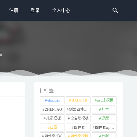
注册
登录
个人中心
室
标签
etmuban
HANGFB
psd床模板
ZHENTAO
侧面四件套样机
儿童
儿童模板
全自动模板
凉席
口罩
四件套
四件套aijiads.taobao (1639)
四件套样机
四件套模版
地毯