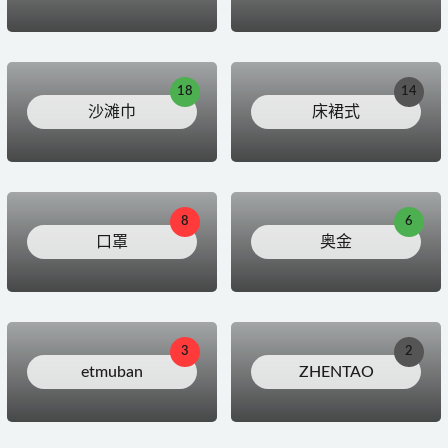
18
14
沙滩巾
床裙式
8
6
口罩
奥金
3
2
etmuban
ZHENTAO