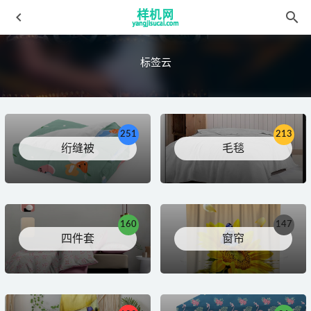
标签云
251
213
绗缝被
毛毯
窗帘花色宝(2029)浴帘细节
2022-04-08
沙滩巾51qZjO0qbcL._SL1100_
2022-03-19
毛毯花色宝(2729)智能毯子优化效果
2022-03-28
160
147
毛毯16255332861a6068a3aa76a31fbf7df096618f7771.webp
四件套
窗帘
2022-03-30
细节G030NGMAT
2022-03-18