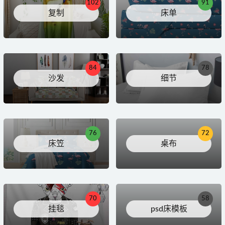
102
91
复制
床单
84
78
沙发
细节
76
72
床笠
桌布
70
58
挂毯
psd床模板