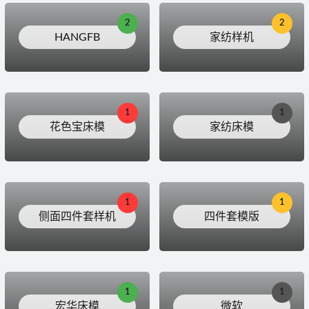
2
2
HANGFB
家纺样机
1
1
花色宝床模
家纺床模
1
1
侧面四件套样机
四件套模版
1
1
宏华床模
微软