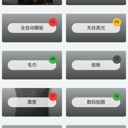
51
42
全自动模板
天丝高光
40
37
毛巾
蚊帐
37
36
靠垫
数码贴图