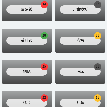
34
34
夏凉被
儿童模板
28
28
荷叶边
浴帘
25
22
地毯
凉席
22
18
枕套
儿童