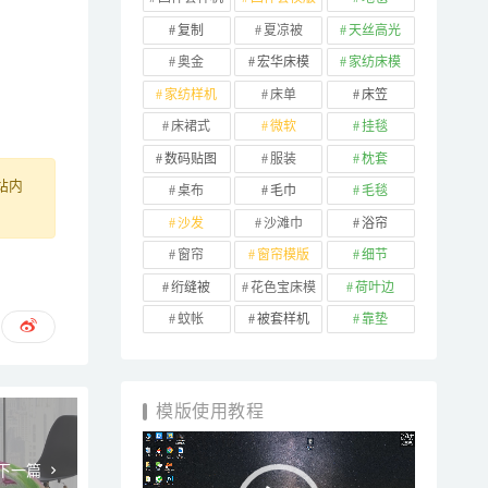
复制
夏凉被
天丝高光
奥金
宏华床模
家纺床模
家纺样机
床单
床笠
床裙式
微软
挂毯
数码贴图
服装
枕套
站内
桌布
毛巾
毛毯
沙发
沙滩巾
浴帘
窗帘
窗帘模版
细节
绗缝被
花色宝床模
荷叶边
蚊帐
被套样机
靠垫
模版使用教程
视
频
下一篇