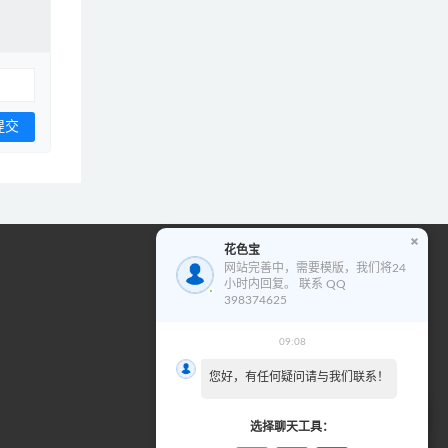
花色宝
花色宝模版使用教程
网站完善中，需要模版，我们将24
小时内回复。 联系 QQ
视
398374625
频
播
09:08
00:00
00:00
放
您好，有任何疑问请与我们联系！
器
选择聊天工具：