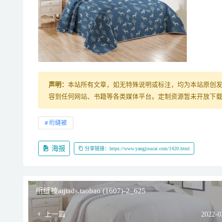
声明：
本站所有文章，如无特殊说明或标注，均为本站原创
容到任何网站、书籍等各类媒体平台。定制资源暂未开放下载，购
绗缝被
海报
分享链接：https://www.yangjisucai.com/1420.html
绗缝被aijiads.taobao (1607)-2_625
上一篇
2022-0