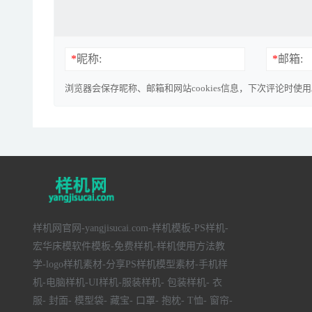
*
昵称:
*
邮箱:
浏览器会保存昵称、邮箱和网站cookies信息，下次评论时使
样机网官网-yangjisucai.com-样机模板-PS样机-
宏华床模软件模板-免费样机-样机使用方法教
学-logo样机素材-分享PS样机模型素材-手机样
机-电脑样机-UI样机-服装样机- 包装样机- 衣
服- 封面- 模型袋- 藏宝- 口罩- 抱枕- T恤- 窗帘-