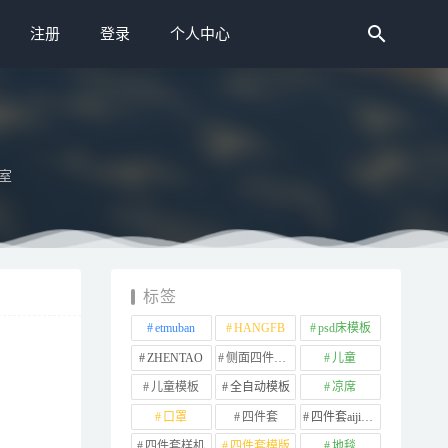
注册
登录
个人中心
室
标签
etmuban
HANGFB
psd床模板
ZHENTAO
侧面四件套样机
儿童
儿童模板
全自动模板
凉席
口罩
四件套
四件套aijiads.taobao (1639)
四件套样机
四件套模版
地毯