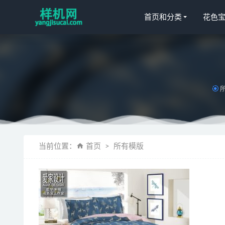
首页和分类
花色
桌布aijiads
枕套G030
当前位置：
首页
所有模版
绗缝被aijiad
绗缝被花色
沙发aijiads