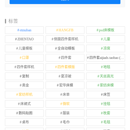
标签
etmuban
HANGFB
psd床模板
ZHENTAO
侧面四件套样机
儿童
儿童模板
全自动模板
凉席
口罩
四件套
四件套aijiads.taobao (1639)
四件套样机
四件套模版
地毯
复制
夏凉被
天丝高光
奥金
宏华床模
家纺床模
家纺样机
床单
床笠
床裙式
微软
挂毯
数码贴图
服装
枕套
桌布
毛巾
毛毯