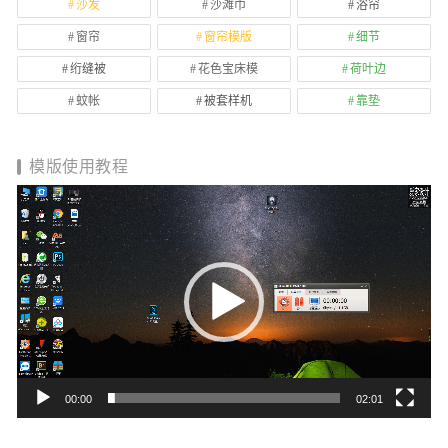
沙发
沙滩巾
浴帘
窗帘
窗帘模版
细节
绗缝被
花色宝床模
荷叶边
蚊帐
被套样机
靠垫
模版使用教程
视
频
播
放
器
00:00
02:01