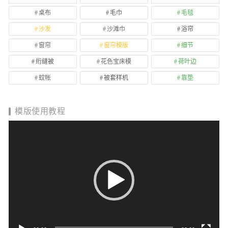
桌布
毛巾
毛毯
沙发
沙滩巾
浴帘
窗帘
窗帘模版
细节
绗缝被
花色宝床模
荷叶边
蚊帐
被套样机
靠垫
模版使用教程
视
频
播
放
器