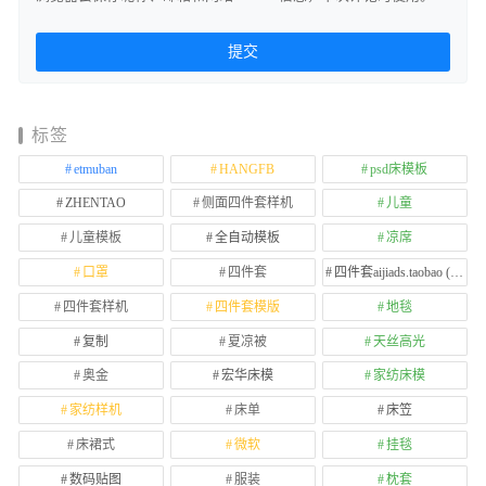
标签
etmuban
HANGFB
psd床模板
ZHENTAO
侧面四件套样机
儿童
儿童模板
全自动模板
凉席
口罩
四件套
四件套aijiads.taobao (1639)
四件套样机
四件套模版
地毯
复制
夏凉被
天丝高光
奥金
宏华床模
家纺床模
家纺样机
床单
床笠
床裙式
微软
挂毯
数码贴图
服装
枕套