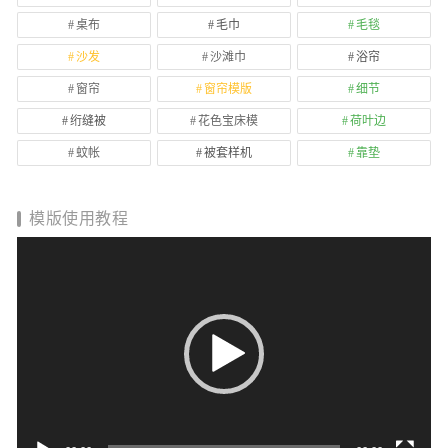
桌布
毛巾
毛毯
沙发
沙滩巾
浴帘
窗帘
窗帘模版
细节
绗缝被
花色宝床模
荷叶边
蚊帐
被套样机
靠垫
模版使用教程
视
频
播
放
器