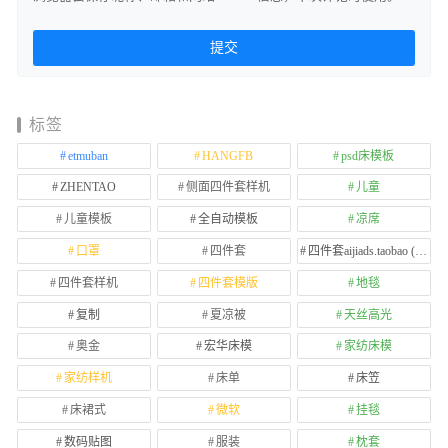
标签
etmuban
HANGFB
psd床模板
ZHENTAO
侧面四件套样机
儿童
儿童模板
全自动模板
凉席
口罩
四件套
四件套aijiads.taobao (1639)
四件套样机
四件套模版
地毯
复制
夏凉被
天丝高光
奥金
宏华床模
家纺床模
家纺样机
床单
床笠
床裙式
微软
挂毯
数码贴图
服装
枕套