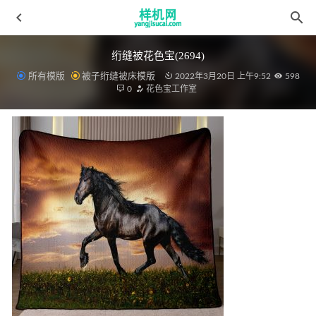
绗缝被花色宝(2694)
所有模版
被子绗缝被床模版
2022年3月20日 上午9:52
598
0
花色宝工作室
四件套aijiads.taobao (1250)_tn
2022-04-09
儿童花色宝(2278)智能xg
2022-04-01
窗帘aijiads.taobao (98)-2_750_750
2022-04-08
四件套花色宝(2739)智能优化20个背景GIF_(11)
2022-03-29
毛毯花色宝(2039)智能-8个背景_(9)
2022-03-28