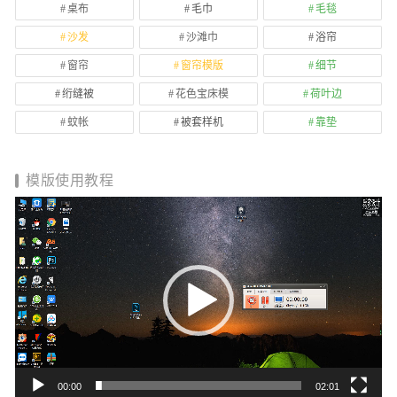
桌布
毛巾
毛毯
沙发
沙滩巾
浴帘
窗帘
窗帘模版
细节
绗缝被
花色宝床模
荷叶边
蚊帐
被套样机
靠垫
模版使用教程
视
频
播
放
器
00:00
02:01