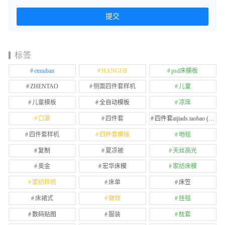
标签
etmuban
HANGFB
psd床模板
ZHENTAO
侧面四件套样机
儿童
儿童模板
全自动模板
凉席
口罩
四件套
四件套aijiads.taobao (1639)
四件套样机
四件套模版
地毯
复制
夏凉被
天丝高光
奥金
宏华床模
家纺床模
家纺样机
床单
床笠
床裙式
微软
挂毯
数码贴图
服装
枕套