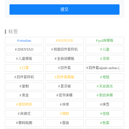
标签
etmuban
HANGFB
psd床模板
ZHENTAO
侧面四件套样机
儿童
儿童模板
全自动模板
凉席
口罩
四件套
四件套aijiads.taobao (1639)
四件套样机
四件套模版
地毯
复制
夏凉被
天丝高光
奥金
宏华床模
家纺床模
家纺样机
床单
床笠
床裙式
微软
挂毯
数码贴图
服装
枕套