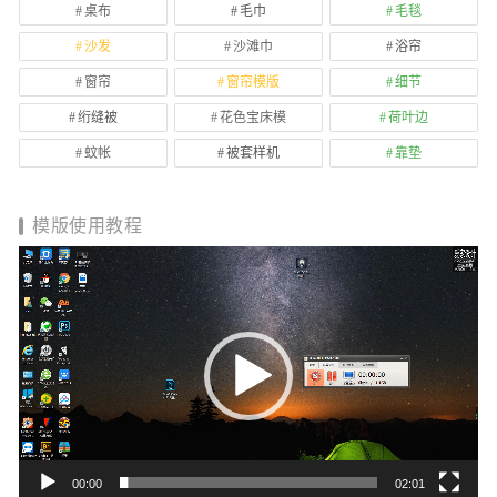
桌布
毛巾
毛毯
沙发
沙滩巾
浴帘
窗帘
窗帘模版
细节
绗缝被
花色宝床模
荷叶边
蚊帐
被套样机
靠垫
模版使用教程
视
频
播
放
器
00:00
02:01