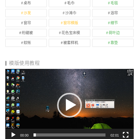
桌布
毛巾
毛毯
沙发
沙滩巾
浴帘
窗帘
窗帘模版
细节
绗缝被
花色宝床模
荷叶边
蚊帐
被套样机
靠垫
模版使用教程
视
频
播
放
器
00:00
02:01