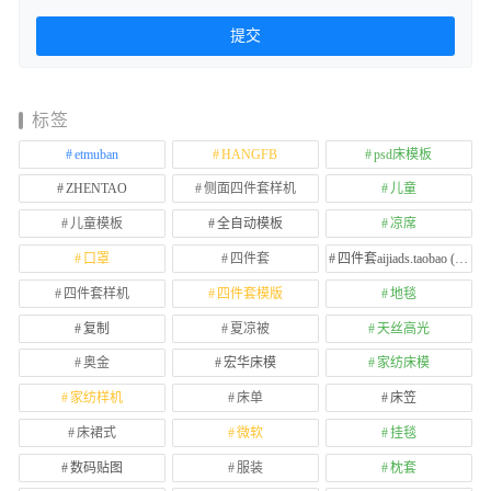
标签
etmuban
HANGFB
psd床模板
ZHENTAO
侧面四件套样机
儿童
儿童模板
全自动模板
凉席
口罩
四件套
四件套aijiads.taobao (1639)
四件套样机
四件套模版
地毯
复制
夏凉被
天丝高光
奥金
宏华床模
家纺床模
家纺样机
床单
床笠
床裙式
微软
挂毯
数码贴图
服装
枕套