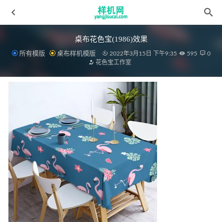
桌布花色宝(1986)效果
所有模版
桌布样机模版
2022年3月15日 下午9:35
595
0
花色宝工作室
凉席花色宝(2255)智能效果
2022-03-30
荷叶边aijiads.taobao (1021)_tn
2022-03-31
绗缝被
2022-03-19
全自动模板0528挂毯自动
2022-04-10
psd床模板侧面智能贴图模板
2022-04-10