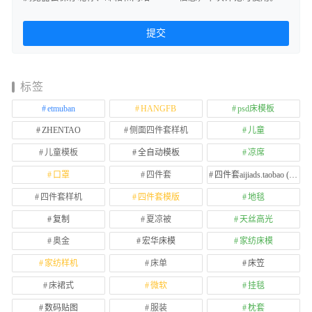
标签
etmuban
HANGFB
psd床模板
ZHENTAO
侧面四件套样机
儿童
儿童模板
全自动模板
凉席
口罩
四件套
四件套aijiads.taobao (1639)
四件套样机
四件套模版
地毯
复制
夏凉被
天丝高光
奥金
宏华床模
家纺床模
家纺样机
床单
床笠
床裙式
微软
挂毯
数码贴图
服装
枕套