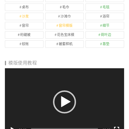
桌布
毛巾
毛毯
沙发
沙滩巾
浴帘
窗帘
窗帘模版
细节
绗缝被
花色宝床模
荷叶边
蚊帐
被套样机
靠垫
模版使用教程
视
频
播
放
器