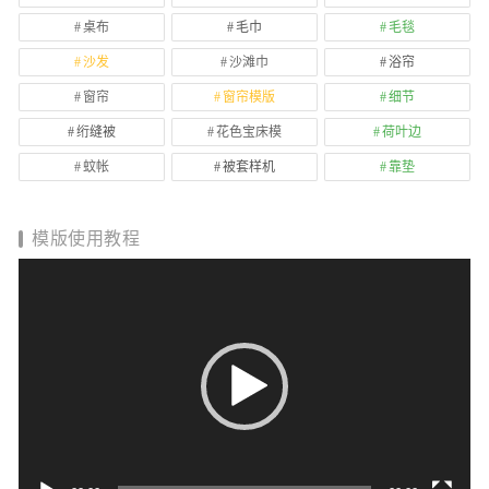
桌布
毛巾
毛毯
沙发
沙滩巾
浴帘
窗帘
窗帘模版
细节
绗缝被
花色宝床模
荷叶边
蚊帐
被套样机
靠垫
模版使用教程
视
频
播
放
器