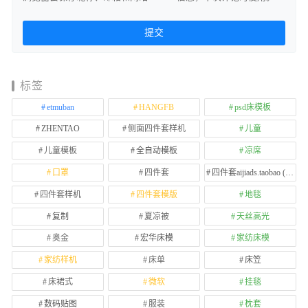
标签
etmuban
HANGFB
psd床模板
ZHENTAO
侧面四件套样机
儿童
儿童模板
全自动模板
凉席
口罩
四件套
四件套aijiads.taobao (1639)
四件套样机
四件套模版
地毯
复制
夏凉被
天丝高光
奥金
宏华床模
家纺床模
家纺样机
床单
床笠
床裙式
微软
挂毯
数码贴图
服装
枕套