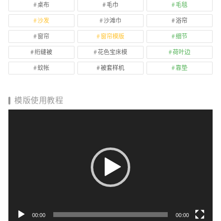
桌布
毛巾
毛毯
沙发
沙滩巾
浴帘
窗帘
窗帘模版
细节
绗缝被
花色宝床模
荷叶边
蚊帐
被套样机
靠垫
模版使用教程
视
频
播
放
器
00:00
02:01