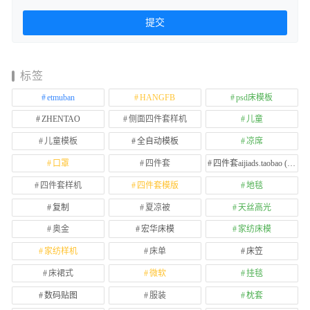
标签
etmuban
HANGFB
psd床模板
ZHENTAO
侧面四件套样机
儿童
儿童模板
全自动模板
凉席
口罩
四件套
四件套aijiads.taobao (1639)
四件套样机
四件套模版
地毯
复制
夏凉被
天丝高光
奥金
宏华床模
家纺床模
家纺样机
床单
床笠
床裙式
微软
挂毯
数码贴图
服装
枕套