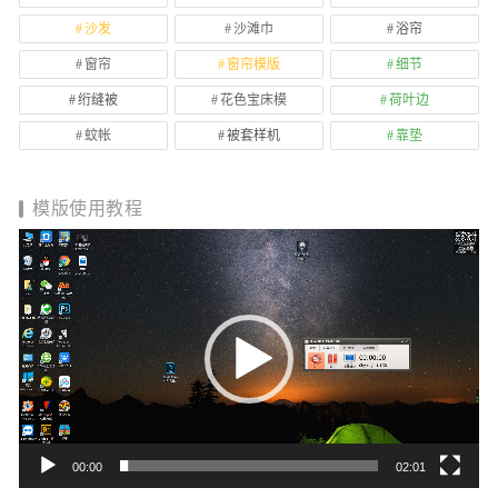
沙发
沙滩巾
浴帘
窗帘
窗帘模版
细节
绗缝被
花色宝床模
荷叶边
蚊帐
被套样机
靠垫
模版使用教程
视
频
播
放
器
00:00
02:01