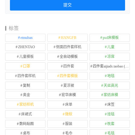
标签
etmuban
HANGFB
psd床模板
ZHENTAO
侧面四件套样机
儿童
儿童模板
全自动模板
凉席
口罩
四件套
四件套aijiads.taobao (1639)
四件套样机
四件套模版
地毯
复制
夏凉被
天丝高光
奥金
宏华床模
家纺床模
家纺样机
床单
床笠
床裙式
微软
挂毯
数码贴图
服装
枕套
桌布
毛巾
毛毯