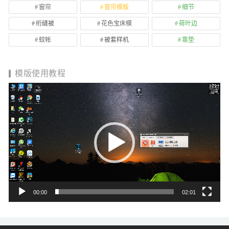
窗帘
窗帘模版
细节
绗缝被
花色宝床模
荷叶边
蚊帐
被套样机
靠垫
模版使用教程
视
频
播
放
器
00:00
02:01