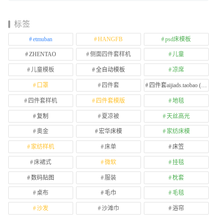
标签
etmuban
HANGFB
psd床模板
ZHENTAO
侧面四件套样机
儿童
儿童模板
全自动模板
凉席
口罩
四件套
四件套aijiads.taobao (1639)
四件套样机
四件套模版
地毯
复制
夏凉被
天丝高光
奥金
宏华床模
家纺床模
家纺样机
床单
床笠
床裙式
微软
挂毯
数码贴图
服装
枕套
桌布
毛巾
毛毯
沙发
沙滩巾
浴帘