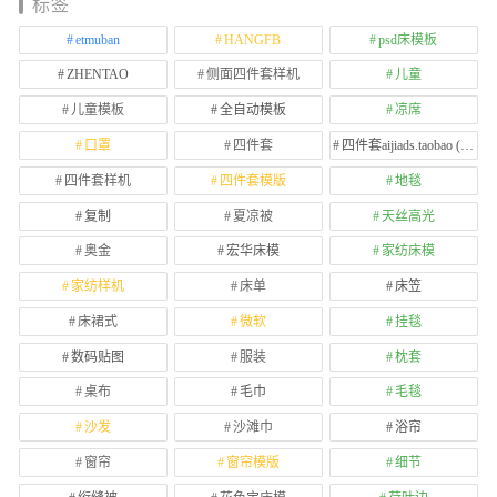
标签
etmuban
HANGFB
psd床模板
ZHENTAO
侧面四件套样机
儿童
儿童模板
全自动模板
凉席
口罩
四件套
四件套aijiads.taobao (1639)
四件套样机
四件套模版
地毯
复制
夏凉被
天丝高光
奥金
宏华床模
家纺床模
家纺样机
床单
床笠
床裙式
微软
挂毯
数码贴图
服装
枕套
桌布
毛巾
毛毯
沙发
沙滩巾
浴帘
窗帘
窗帘模版
细节