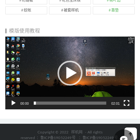
绗缝被
花色宝床模
荷叶边
蚊帐
被套样机
靠垫
模版使用教程
视
频
播
放
器
00:00
02:01
Copyright © 2022
样机网
- All rights
reserved
：鲁ICP备19052249号
：鲁ICP备19052249号