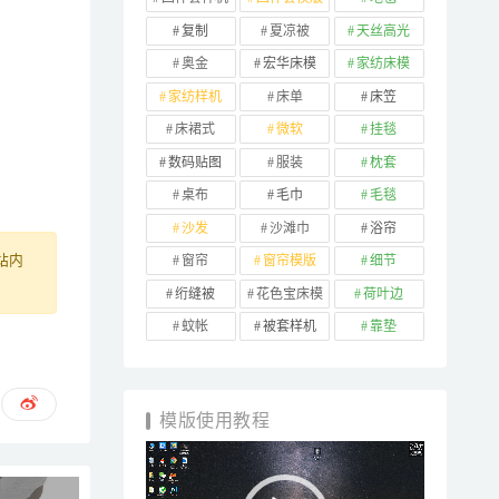
复制
夏凉被
天丝高光
奥金
宏华床模
家纺床模
家纺样机
床单
床笠
床裙式
微软
挂毯
数码贴图
服装
枕套
桌布
毛巾
毛毯
沙发
沙滩巾
浴帘
窗帘
窗帘模版
细节
站内
绗缝被
花色宝床模
荷叶边
蚊帐
被套样机
靠垫
模版使用教程
视
频