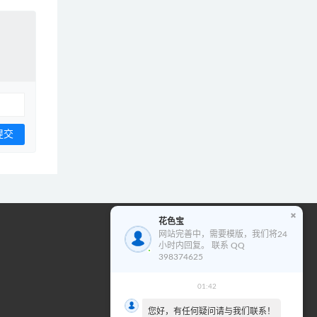
花色宝
花色宝模版使用教程
网站完善中，需要模版，我们将24
小时内回复。 联系 QQ
视
398374625
频
播
01:42
00:00
00:00
放
您好，有任何疑问请与我们联系！