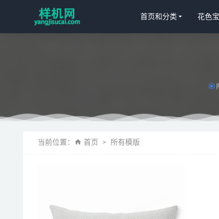
首页和分类
花色
枕套花色宝(
psd床模板
当前位置：
首页
所有模版
桌布花色宝(
绗缝被花色
荷叶边aijiad