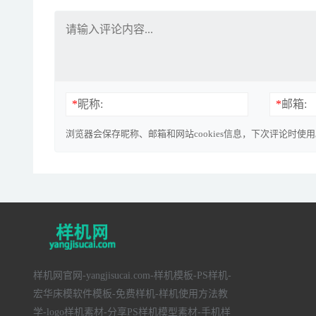
*
昵称:
*
邮箱:
浏览器会保存昵称、邮箱和网站cookies信息，下次评论时使
样机网官网-yangjisucai.com-样机模板-PS样机-
宏华床模软件模板-免费样机-样机使用方法教
学-logo样机素材-分享PS样机模型素材-手机样