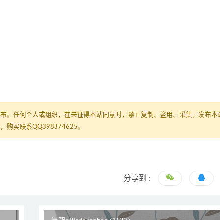
发布。任何个人或组织，在未征得本站同意时，禁止复制、盗用、采集、发布本
买联系QQ398374625。
分享到 :