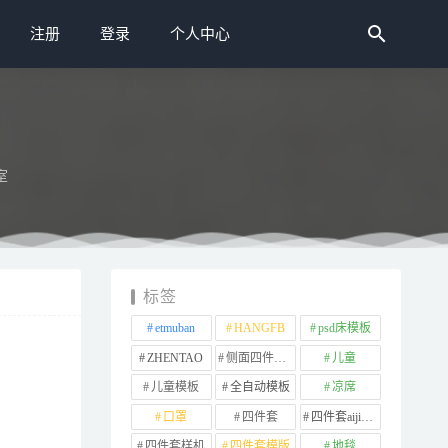
注册
登录
个人中心
室
标签
etmuban
HANGFB
psd床模板
ZHENTAO
侧面四件套样机
儿童
儿童模板
全自动模板
凉席
口罩
四件套
四件套aijiads.taobao (1639)
四件套样机
四件套模版
地毯