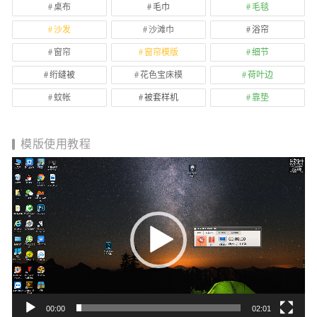
桌布
毛巾
毛毯
沙发
沙滩巾
浴帘
窗帘
窗帘模版
细节
绗缝被
花色宝床模
荷叶边
蚊帐
被套样机
靠垫
模版使用教程
视
频
播
放
器
00:00
02:01