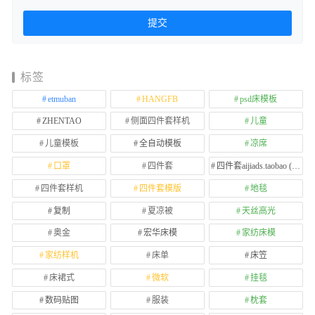
标签
etmuban
HANGFB
psd床模板
ZHENTAO
侧面四件套样机
儿童
儿童模板
全自动模板
凉席
口罩
四件套
四件套aijiads.taobao (1639)
四件套样机
四件套模版
地毯
复制
夏凉被
天丝高光
奥金
宏华床模
家纺床模
家纺样机
床单
床笠
床裙式
微软
挂毯
数码贴图
服装
枕套