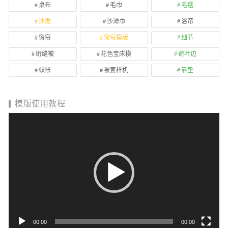
桌布
毛巾
毛毯
沙发
沙滩巾
浴帘
窗帘
窗帘模版
细节
绗缝被
花色宝床模
荷叶边
蚊帐
被套样机
靠垫
模版使用教程
视
频
播
放
器
00:00
00:00