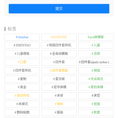
标签
etmuban
HANGFB
psd床模板
ZHENTAO
侧面四件套样机
儿童
儿童模板
全自动模板
凉席
口罩
四件套
四件套aijiads.taobao (1639)
四件套样机
四件套模版
地毯
复制
夏凉被
天丝高光
奥金
宏华床模
家纺床模
家纺样机
床单
床笠
床裙式
微软
挂毯
数码贴图
服装
枕套