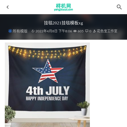
挂毯2021挂毯模板xg
所有模版
2022年4月8日 下午8:06
605
0
花色宝工作室
窗帘花色宝(2392)智能窗帘效果
2022-04-08
四件套aijiads.taobao (708)
2022-04-09
毛毯113.webp-放大
2022-03-30
毛毯花色宝(2039)智能-8个背景_(3)
2022-03-28
细节花色宝(2652)智能xg2
2022-03-19