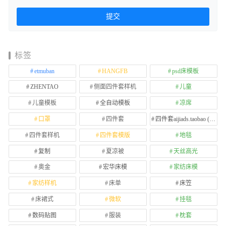
标签
etmuban
HANGFB
psd床模板
ZHENTAO
侧面四件套样机
儿童
儿童模板
全自动模板
凉席
口罩
四件套
四件套aijiads.taobao (1639)
四件套样机
四件套模版
地毯
复制
夏凉被
天丝高光
奥金
宏华床模
家纺床模
家纺样机
床单
床笠
床裙式
微软
挂毯
数码贴图
服装
枕套