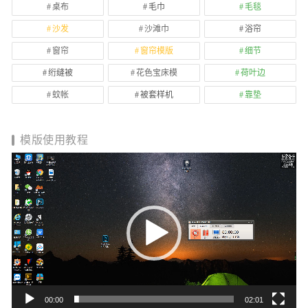
桌布
毛巾
毛毯
沙发
沙滩巾
浴帘
窗帘
窗帘模版
细节
绗缝被
花色宝床模
荷叶边
蚊帐
被套样机
靠垫
模版使用教程
视
频
播
放
器
00:00
02:01