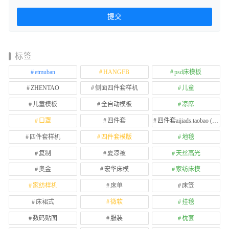
标签
etmuban
HANGFB
psd床模板
ZHENTAO
侧面四件套样机
儿童
儿童模板
全自动模板
凉席
口罩
四件套
四件套aijiads.taobao (1639)
四件套样机
四件套模版
地毯
复制
夏凉被
天丝高光
奥金
宏华床模
家纺床模
家纺样机
床单
床笠
床裙式
微软
挂毯
数码贴图
服装
枕套