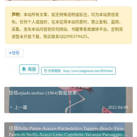
声明：
本站所有文章，如无特殊说明或标注，均为本站原创发
布。任何个人或组织，在未征得本站同意时，禁止复制、盗用、
采集、发布本站内容到任何网站、书籍等各类媒体平台。定制资
源暂未开放下载，购买联系QQ398374625。
挂毯
海报
分享链接：https://www.yangjisucai.com/3918.html
挂毯aijiads.taobao (1864)智能效果
上一篇
2022-04-08
挂毯Bella-Parete-Arazzo-Psichedelico-Tappeto-Beach-View-
Pareti-di-Stoffa-Arazzi-Letto-Copriletto-Vacanza-Paesaggio-