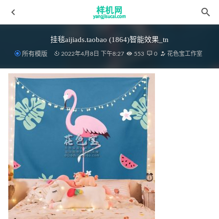
挂毯aijiads.taobao (1864)智能效果_tn
所有模版
2022年4月8日 下午8:27
553
0
花色宝工作室
毛巾1 (5)
2022-03-30
毛毯花色宝(2284)智能绒布 细节展示
2022-03-28
毛毯44.webp
2022-03-30
床笠花色宝(2662)智能xg
2022-04-10
荷叶边aijiads.taobao (1669)-2三层床裙 xiaoguo
2022-03-31