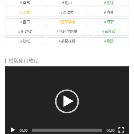
桌布
毛巾
毛毯
沙发
沙滩巾
浴帘
窗帘
窗帘模版
细节
绗缝被
花色宝床模
荷叶边
蚊帐
被套样机
靠垫
模版使用教程
视
频
播
放
器
00:00
00:00