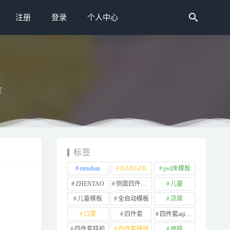
注册
登录
个人中心
室
zi-Letto-
标签
etmuban
HANGFB
psd床模板
ZHENTAO
侧面四件套样机
儿童
儿童模板
全自动模板
凉席
口罩
四件套
四件套aijiads.taobao (1639)
四件套样机
四件套模版
地毯