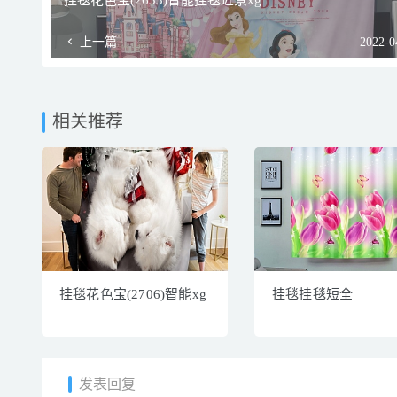
挂毯花色宝(2633)智能挂毯近景xg
上一篇
2022-0
相关推荐
挂毯花色宝(2706)智能xg
挂毯挂毯短全
发表回复