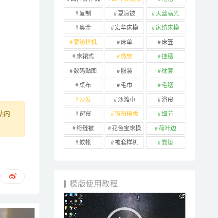
复制
夏凉被
天丝高光
奥金
宏华床模
家纺床模
家纺样机
床单
床笠
床裙式
微软
挂毯
数码贴图
服装
枕套
桌布
毛巾
毛毯
沙发
沙滩巾
浴帘
窗帘
窗帘模版
细节
站内
绗缝被
花色宝床模
荷叶边
蚊帐
被套样机
靠垫
模版使用教程
视
频