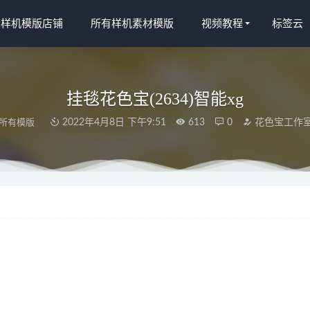
宝样机模版店铺
所有样机素材模版
视频教程
标签云
挂毯花色宝(2634)智能xg
所有模版
2022年4月8日 下午9:51
613
0
花色宝工作
色宝(2131)效果7
2022-03-19
rete-Arazzo-Psichedelico-Tappeto-Beach-View-Pareti-di-Stoffa-Araz
canza-Paesaggio-Della
2022-04-08
214)智能gif_(9)
2022-04-10
色宝(2013)智能自动xiaoguo
2022-04-10
s.taobao (1005)_750
2022-03-19