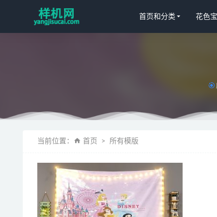
首页和分类
花色
数码贴图花
挂毯Bella-Pa
Copriletto-Va
当前位置：
首页
所有模版
床单花色宝(2
全自动模板花
绗缝被aijiad