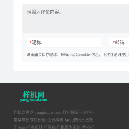
*
昵称:
*
邮箱:
浏览器会保存昵称、邮箱和网站cookies信息，下次评论时使
样机网官网-yangjisucai.com-样机模板-PS样机-
宏华床模软件模板-免费样机-样机使用方法教
学-logo样机素材-分享PS样机模型素材-手机样