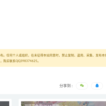
发布。任何个人或组织，在未征得本站同意时，禁止复制、盗用、采集、发布本
买联系QQ398374625。
分享到 :