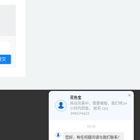
花色宝
花色宝模版使用教程
网站完善中，需要模版，我们将24
小时内回复。 联系 QQ
视
398374625
频
播
06:02
00:00
02:01
放
您好，有任何疑问请与我们联系！