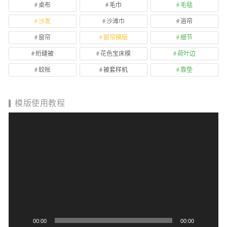
桌布
毛巾
毛毯
沙发
沙滩巾
浴帘
窗帘
窗帘模版
细节
绗缝被
花色宝床模
荷叶边
蚊帐
被套样机
靠垫
模版使用教程
视
频
播
放
器
00:00
00:00