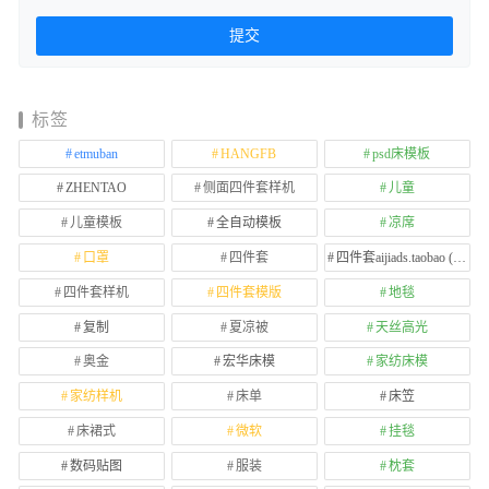
标签
etmuban
HANGFB
psd床模板
ZHENTAO
侧面四件套样机
儿童
儿童模板
全自动模板
凉席
口罩
四件套
四件套aijiads.taobao (1639)
四件套样机
四件套模版
地毯
复制
夏凉被
天丝高光
奥金
宏华床模
家纺床模
家纺样机
床单
床笠
床裙式
微软
挂毯
数码贴图
服装
枕套