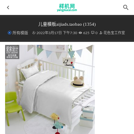
儿童模板aijiads.taobao (1354)
所有模版
2022年3月17日 下午7:30
625
0
花色宝工作室
四件套花色宝(2266)智能gif_(4)
2022-04-09
床笠花色宝(2115)gif_(2)
2022-04-10
毛巾Hanging
2022-03-30
凉席花色宝(2252)智能效果3Y
2022-03-30
天丝高光花色宝(2139)XG4
2022-03-19