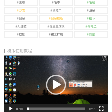
桌布
毛巾
毛毯
沙发
沙滩巾
浴帘
窗帘
窗帘模版
细节
绗缝被
花色宝床模
荷叶边
蚊帐
被套样机
靠垫
模版使用教程
视
频
播
放
器
00:00
02:01