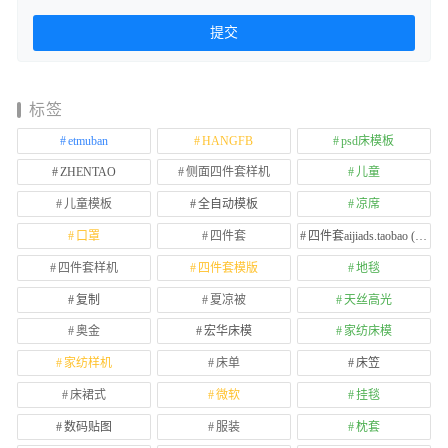
标签
etmuban
HANGFB
psd床模板
ZHENTAO
侧面四件套样机
儿童
儿童模板
全自动模板
凉席
口罩
四件套
四件套aijiads.taobao (1639)
四件套样机
四件套模版
地毯
复制
夏凉被
天丝高光
奥金
宏华床模
家纺床模
家纺样机
床单
床笠
床裙式
微软
挂毯
数码贴图
服装
枕套