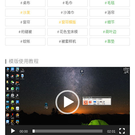
桌布
毛巾
毛毯
沙发
沙滩巾
浴帘
窗帘
窗帘模版
细节
绗缝被
花色宝床模
荷叶边
蚊帐
被套样机
靠垫
模版使用教程
视
频
播
放
器
00:00
02:01