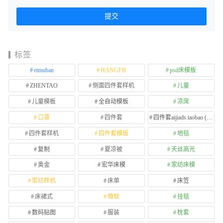
标签
etmuban
HANGFB
psd床模板
ZHENTAO
侧面四件套样机
儿童
儿童模板
全自动模板
凉席
口罩
四件套
四件套aijiads.taobao (1639)
四件套样机
四件套模版
地毯
复制
夏凉被
天丝高光
奥金
宏华床模
家纺床模
家纺样机
床单
床笠
床裙式
微软
挂毯
数码贴图
服装
枕套