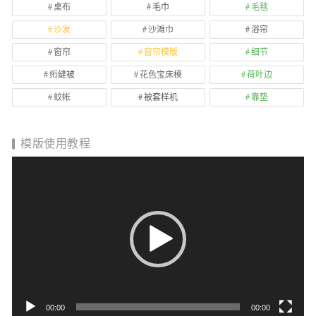
桌布
毛巾
毛毯
沙发
沙滩巾
浴帘
窗帘
窗帘模版
细节
绗缝被
花色宝床模
荷叶边
蚊帐
被套样机
靠垫
模版使用教程
视
频
播
放
器
00:00
00:00