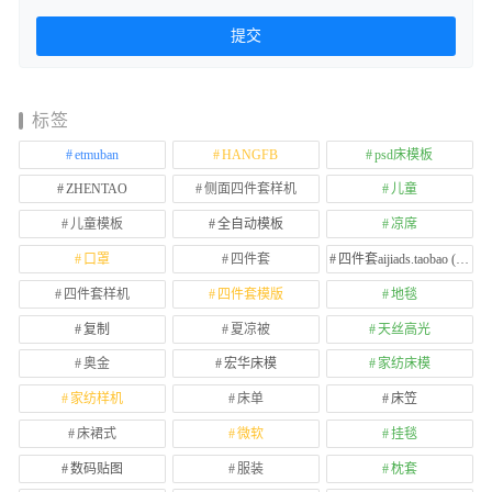
标签
etmuban
HANGFB
psd床模板
ZHENTAO
侧面四件套样机
儿童
儿童模板
全自动模板
凉席
口罩
四件套
四件套aijiads.taobao (1639)
四件套样机
四件套模版
地毯
复制
夏凉被
天丝高光
奥金
宏华床模
家纺床模
家纺样机
床单
床笠
床裙式
微软
挂毯
数码贴图
服装
枕套