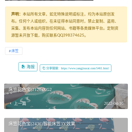
声明：
本站所有文章，如无特殊说明或标注，均为本站原创发
布。任何个人或组织，在未征得本站同意时，禁止复制、盗用、
采集、发布本站内容到任何网站、书籍等各类媒体平台。定制资
源暂未开放下载，购买联系QQ398374625。
床笠
海报
分享链接：https://www.yangjisucai.com/5461.html
床笠花色宝(2120)XG2
上一篇
2022-04-10
床笠花色宝(2436)智能床笠3Y效果