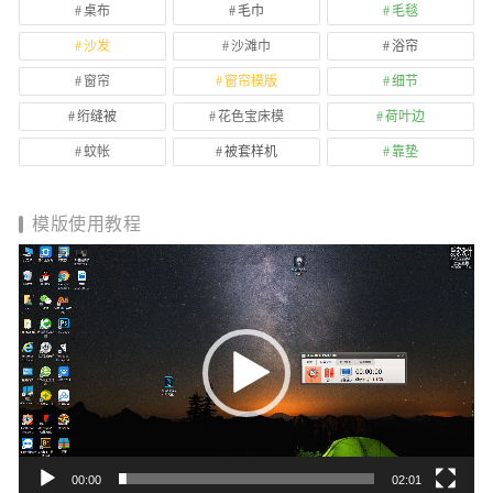
桌布
毛巾
毛毯
沙发
沙滩巾
浴帘
窗帘
窗帘模版
细节
绗缝被
花色宝床模
荷叶边
蚊帐
被套样机
靠垫
模版使用教程
视
频
播
放
器
00:00
02:01