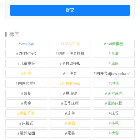
标签
etmuban
HANGFB
psd床模板
ZHENTAO
侧面四件套样机
儿童
儿童模板
全自动模板
凉席
口罩
四件套
四件套aijiads.taobao (1639)
四件套样机
四件套模版
地毯
复制
夏凉被
天丝高光
奥金
宏华床模
家纺床模
家纺样机
床单
床笠
床裙式
微软
挂毯
数码贴图
服装
枕套