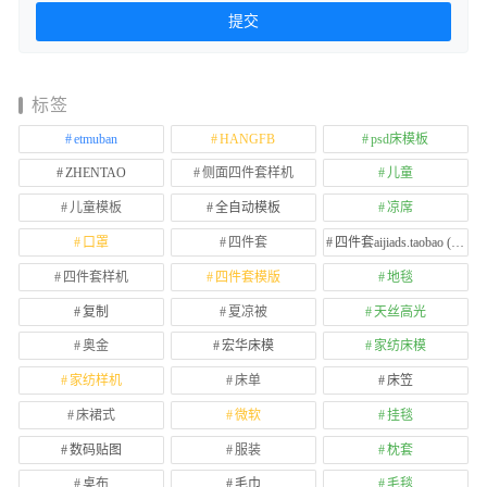
标签
etmuban
HANGFB
psd床模板
ZHENTAO
侧面四件套样机
儿童
儿童模板
全自动模板
凉席
口罩
四件套
四件套aijiads.taobao (1639)
四件套样机
四件套模版
地毯
复制
夏凉被
天丝高光
奥金
宏华床模
家纺床模
家纺样机
床单
床笠
床裙式
微软
挂毯
数码贴图
服装
枕套
桌布
毛巾
毛毯