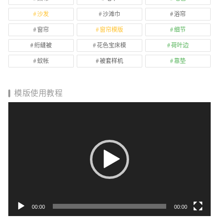
沙发
沙滩巾
浴帘
窗帘
窗帘模版
细节
绗缝被
花色宝床模
荷叶边
蚊帐
被套样机
靠垫
模版使用教程
视
频
播
放
器
00:00
00:00