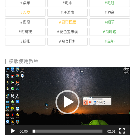
桌布
毛巾
毛毯
沙发
沙滩巾
浴帘
窗帘
窗帘模版
细节
绗缝被
花色宝床模
荷叶边
蚊帐
被套样机
靠垫
模版使用教程
视
频
播
放
器
00:00
02:01