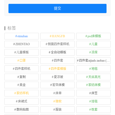
标签
etmuban
HANGFB
psd床模板
ZHENTAO
侧面四件套样机
儿童
儿童模板
全自动模板
凉席
口罩
四件套
四件套aijiads.taobao (1639)
四件套样机
四件套模版
地毯
复制
夏凉被
天丝高光
奥金
宏华床模
家纺床模
家纺样机
床单
床笠
床裙式
微软
挂毯
数码贴图
服装
枕套