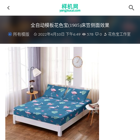
全自动模板花色宝(1905)床笠侧面效果
所有模版
2022年4月10日 下午6:49
578
0
花色宝工作室
绗缝被aijiads.taobao (1219) 优化
2022-03-19
毛毯花色宝(2536)
2022-03-30
复制aijiads.taobao (684)_625
2022-03-31
毛巾(9)_tn
2022-03-30
床单花色宝(2055)智能多个背景优化效果
2022-04-10