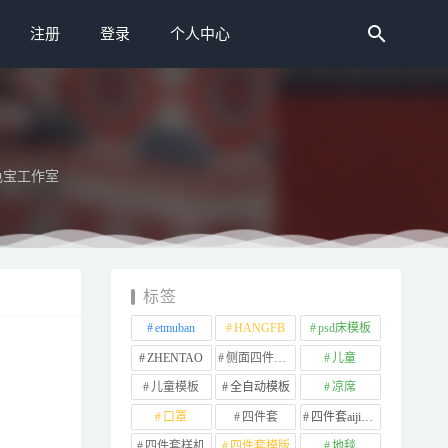
注册
登录
个人中心
色宝工作室
标签
etmuban
HANGFB
psd床模板
ZHENTAO
侧面四件套样机
儿童
儿童模板
全自动模板
凉席
口罩
四件套
四件套aijiads.taobao (1639)
四件套样机
四件套模版
地毯