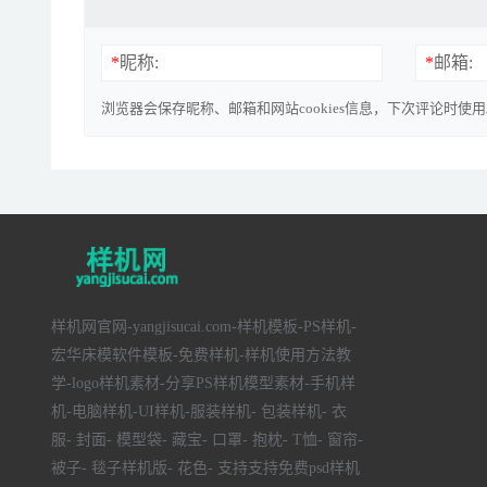
*
昵称:
*
邮箱:
浏览器会保存昵称、邮箱和网站cookies信息，下次评论时使
样机网官网-yangjisucai.com-样机模板-PS样机-
宏华床模软件模板-免费样机-样机使用方法教
学-logo样机素材-分享PS样机模型素材-手机样
机-电脑样机-UI样机-服装样机- 包装样机- 衣
服- 封面- 模型袋- 藏宝- 口罩- 抱枕- T恤- 窗帘-
被子- 毯子样机版- 花色- 支持支持免费psd样机