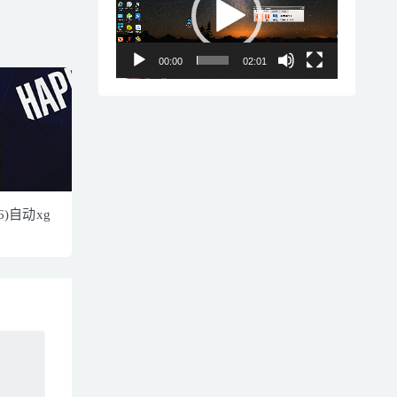
播
放
器
00:00
02:01
6)自动xg