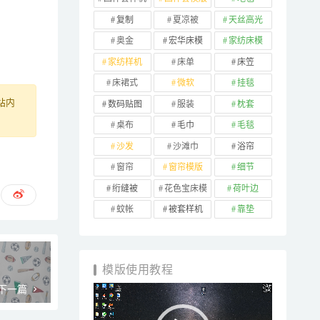
复制
夏凉被
天丝高光
奥金
宏华床模
家纺床模
家纺样机
床单
床笠
床裙式
微软
挂毯
站内
数码贴图
服装
枕套
桌布
毛巾
毛毯
沙发
沙滩巾
浴帘
窗帘
窗帘模版
细节
绗缝被
花色宝床模
荷叶边
蚊帐
被套样机
靠垫
模版使用教程
视
下一篇
频