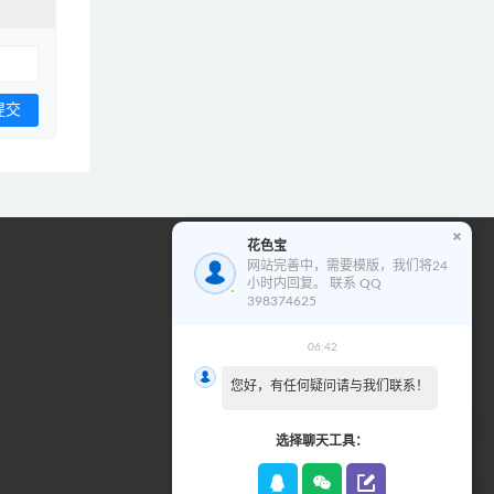
花色宝
花色宝模版使用教程
网站完善中，需要模版，我们将24
小时内回复。 联系 QQ
视
398374625
频
播
06:42
00:00
02:01
放
您好，有任何疑问请与我们联系！
器
选择聊天工具：