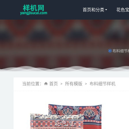
首页和分类
花色
布料细节
床笠花色宝(2
毛毯aijiads
当前位置：
首页
所有模版
布料细节样机
绗缝被TPG1
毛巾(20)_t
复制花色宝(