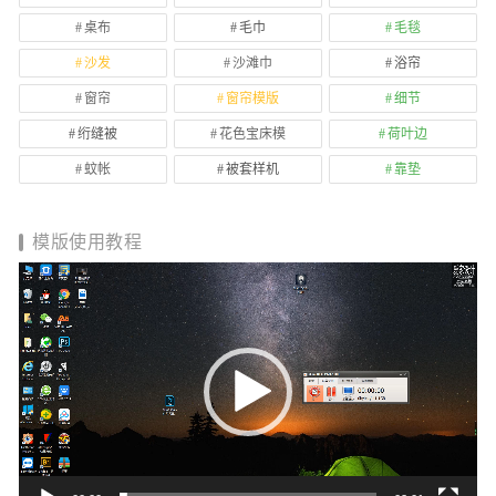
桌布
毛巾
毛毯
沙发
沙滩巾
浴帘
窗帘
窗帘模版
细节
绗缝被
花色宝床模
荷叶边
蚊帐
被套样机
靠垫
模版使用教程
视
频
播
放
器