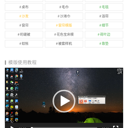
桌布
毛巾
毛毯
沙发
沙滩巾
浴帘
窗帘
窗帘模版
细节
绗缝被
花色宝床模
荷叶边
蚊帐
被套样机
靠垫
模版使用教程
视
频
播
放
器