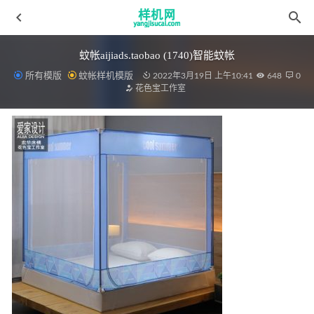
蚊帐aijiads.taobao (1740)智能蚊帐
所有模版
蚊帐样机模版
2022年3月19日 上午10:41
648
0
花色宝工作室
床笠花色宝(2436)智能床笠3Y效果
2022-04-10
床笠花色宝(2404)智能xggif_(9)
2022-04-10
全自动模板主图4 拷贝
2022-04-10
四件套aijiads.taobao (1639)
2022-03-29
夏凉被aijiads.taobao (1786)光影
2022-03-17