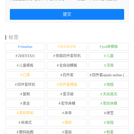
标签
etmuban
HANGFB
psd床模板
ZHENTAO
侧面四件套样机
儿童
儿童模板
全自动模板
凉席
口罩
四件套
四件套aijiads.taobao (1639)
四件套样机
四件套模版
地毯
复制
夏凉被
天丝高光
奥金
宏华床模
家纺床模
家纺样机
床单
床笠
床裙式
微软
挂毯
数码贴图
服装
枕套