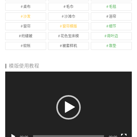
桌布
毛巾
毛毯
沙发
沙滩巾
浴帘
窗帘
窗帘模版
细节
绗缝被
花色宝床模
荷叶边
蚊帐
被套样机
靠垫
模版使用教程
视
频
播
放
器