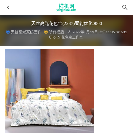
天丝高光花色宝(2287)智能优化0000
天丝高光家纺套件
所有模版
2022年3月19日 上午11:35
631
0
花色宝工作室
窗帘aijiads.taobao (1355)-2
2022-04-08
数码贴图模板六 xg
2022-03-19
枕套枕套花色宝(2172)光影_tn
2022-03-15
沙发花色宝(2140)效果
2022-03-30
四件套aijiads.taobao (1064)效果2_tn
2022-04-09