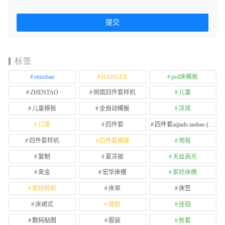
标签
etmuban
HANGFB
psd床模板
ZHENTAO
侧面四件套样机
儿童
儿童模板
全自动模板
凉席
口罩
四件套
四件套aijiads.taobao (1639)
四件套样机
四件套模版
地毯
复制
夏凉被
天丝高光
奥金
宏华床模
家纺床模
家纺样机
床单
床笠
床裙式
微软
挂毯
数码贴图
服装
枕套