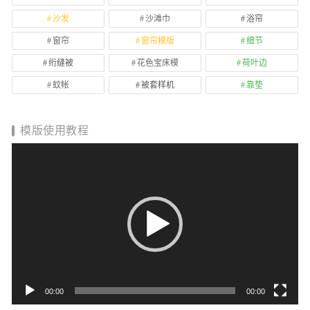
沙发
沙滩巾
浴帘
窗帘
窗帘模版
细节
绗缝被
花色宝床模
荷叶边
蚊帐
被套样机
靠垫
模版使用教程
视
频
播
放
器
00:00
00:00