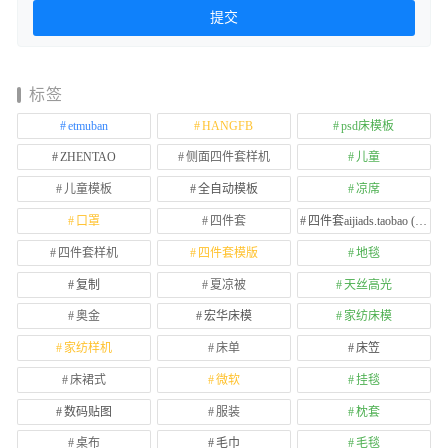
标签
etmuban
HANGFB
psd床模板
ZHENTAO
侧面四件套样机
儿童
儿童模板
全自动模板
凉席
口罩
四件套
四件套aijiads.taobao (1639)
四件套样机
四件套模版
地毯
复制
夏凉被
天丝高光
奥金
宏华床模
家纺床模
家纺样机
床单
床笠
床裙式
微软
挂毯
数码贴图
服装
枕套
桌布
毛巾
毛毯