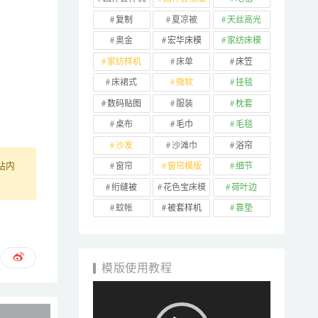
复制
夏凉被
天丝高光
奥金
宏华床模
家纺床模
家纺样机
床单
床笠
床裙式
微软
挂毯
数码贴图
服装
枕套
桌布
毛巾
毛毯
沙发
沙滩巾
浴帘
窗帘
窗帘模版
细节
站内
绗缝被
花色宝床模
荷叶边
蚊帐
被套样机
靠垫
模版使用教程
视
频