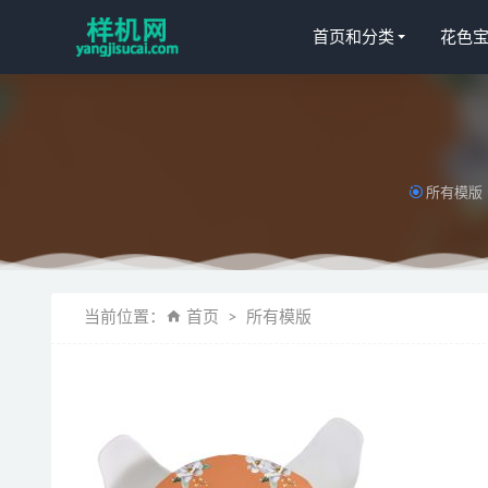
首页和分类
花色
所有模版
床单花色宝(
天丝高光花色
当前位置：
首页
所有模版
毛毯花色宝(
绗缝被aijia
全自动模板