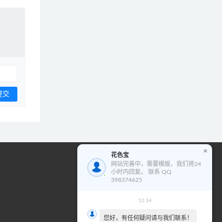
花色宝
花色宝模版使用教程
网站完善中，需要模版，我们将24
小时内回复。 联系 QQ
视
398374625
频
播
12:34
00:00
00:00
放
您好，有任何疑问请与我们联系！