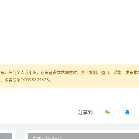
发布。任何个人或组织，在未征得本站同意时，禁止复制、盗用、采集、发布本
买联系QQ398374625。
分享到 :