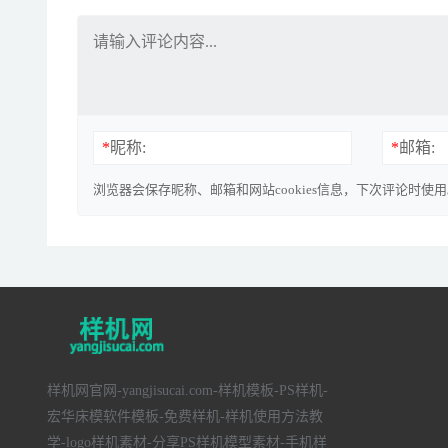
*
昵称:
*
邮箱:
浏览器会保存昵称、邮箱和网站cookies信息，下次评论时使
样机网官网-yangjisucai.com-样机模板-PS样机-
宏华床模软件模板-免费样机-样机使用方法教
学-logo样机素材-分享PS样机模型素材-手机样