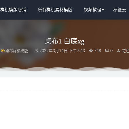
宝样机模版店铺
所有样机素材模版
视频教程
标签云
桌布1 白底xg
桌布样机模版
2022年3月14日 下午7:43
748
0
花
2223)光影xg
2022-04-10
宝(2139)XG4
2022-03-19
2547)xg2
2022-03-28
ds.taobao (915)菱形格_750
2022-03-19
枕套自动 1986 拷贝
2022-04-10