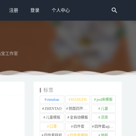
注册
登录
个人中心
色宝工作室
标签
etmuban
HANGFB
psd床模板
ZHENTAO
侧面四件套样机
儿童
儿童模板
全自动模板
凉席
口罩
四件套
四件套aijiads.taobao (1639)
四件套样机
四件套模版
地毯