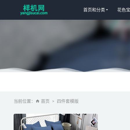
首页和分类
花色
蚊帐花色宝(2
毛毯aijiads
沙滩巾3yl
凉席 aijiads
当前位置：
首页
四件套模版
儿童模板aijia