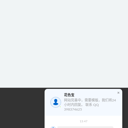
花色宝
花色宝模版使用教程
网站完善中，需要模版，我们将24
小时内回复。 联系 QQ
视
398374625
频
播
13:47
00:00
02:01
放