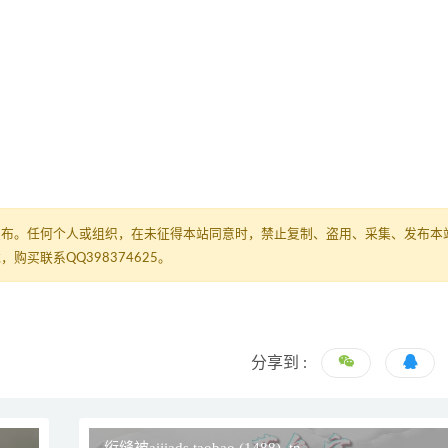
发布。任何个人或组织，在未征得本站同意时，禁止复制、盗用、采集、发布本
买联系QQ398374625。
分享到 :