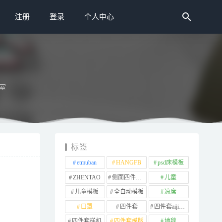
注册
登录
个人中心
室
标签
Parete-
etmuban
HANGFB
psd床模板
ZHENTAO
侧面四件套样机
儿童
儿童模板
全自动模板
凉席
口罩
四件套
四件套aijiads.taobao (1639)
四件套样机
四件套模版
地毯