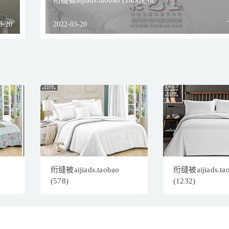
绗缝被aijiads.taobao (1488)_tn
3-20
2022-03-20
绗缝被aijiads.taobao
绗缝被aijiads.ta
(578)
(1232)