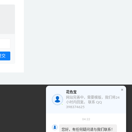
花色宝
花色宝模版使用教程
网站完善中，需要模版，我们将24
小时内回复。 联系 QQ
视
398374625
频
播
04:22
00:00
02:01
放
您好，有任何疑问请与我们联系！