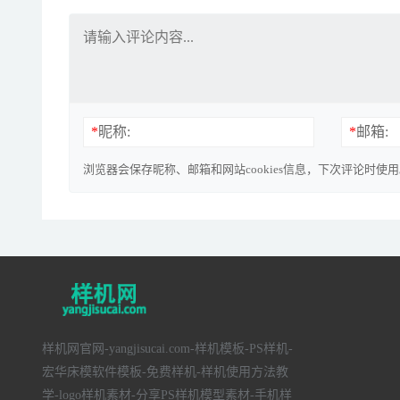
*
昵称:
*
邮箱:
浏览器会保存昵称、邮箱和网站cookies信息，下次评论时使
样机网官网-yangjisucai.com-样机模板-PS样机-
宏华床模软件模板-免费样机-样机使用方法教
学-logo样机素材-分享PS样机模型素材-手机样