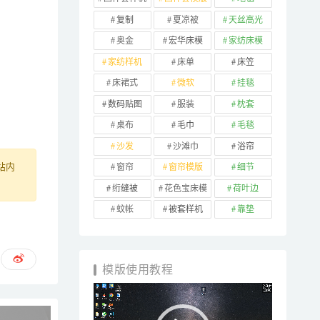
复制
夏凉被
天丝高光
奥金
宏华床模
家纺床模
家纺样机
床单
床笠
床裙式
微软
挂毯
数码贴图
服装
枕套
桌布
毛巾
毛毯
沙发
沙滩巾
浴帘
窗帘
窗帘模版
细节
站内
绗缝被
花色宝床模
荷叶边
蚊帐
被套样机
靠垫
模版使用教程
视
频