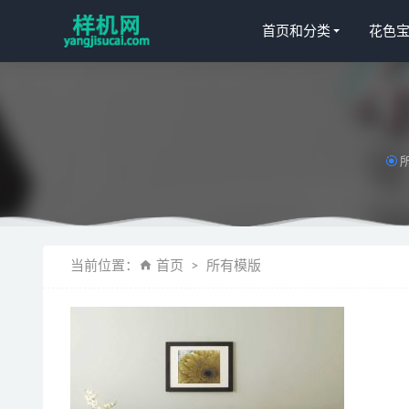
首页和分类
花色
四件套aijiad
窗帘aijiads
当前位置：
首页
所有模版
凉席aijiads.
挂毯Simsant
Sfondo-per-S
毛毯162755