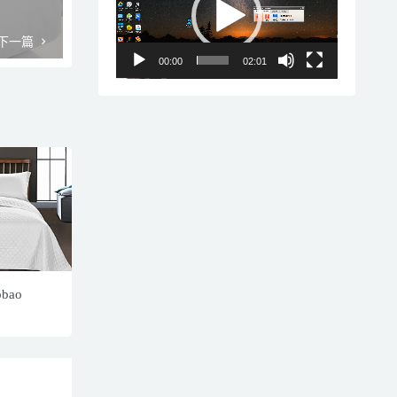
播
放
下一篇
器
00:00
02:01
obao