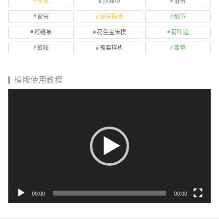
沙发
沙滩巾
浴帘
窗帘
窗帘模版
细节
绗缝被
花色宝床模
荷叶边
蚊帐
被套样机
靠垫
模版使用教程
视
频
播
放
器
00:00
00:00