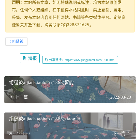
声明：
本站所有文章，如无特殊说明或标注，均为本站原创发
布。任何个人或组织，在未征得本站同意时，禁止复制、盗用、
采集、发布本站内容到任何网站、书籍等各类媒体平台。定制资
源暂未开放下载，购买联系QQ398374625。
绗缝被
海报
分享链接：https://www.yangjisucai.com/1441.html
绗缝被aijiads.taobao (1863)智能
上一篇
2022-03-20
绗缝被aijiads.taobao (1865)xiaoguo
2022-03-20
下一篇