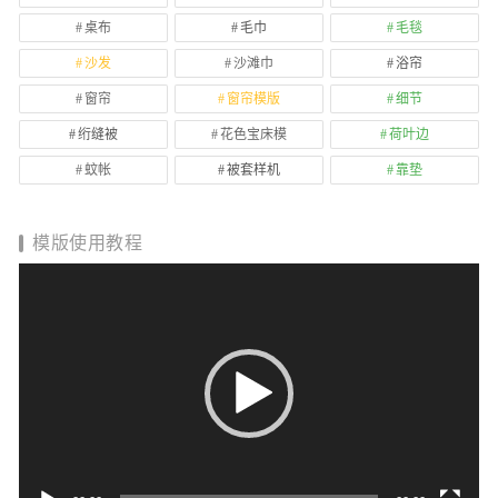
桌布
毛巾
毛毯
沙发
沙滩巾
浴帘
窗帘
窗帘模版
细节
绗缝被
花色宝床模
荷叶边
蚊帐
被套样机
靠垫
模版使用教程
视
频
播
放
器