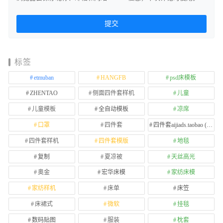
标签
etmuban
HANGFB
psd床模板
ZHENTAO
侧面四件套样机
儿童
儿童模板
全自动模板
凉席
口罩
四件套
四件套aijiads.taobao (1639)
四件套样机
四件套模版
地毯
复制
夏凉被
天丝高光
奥金
宏华床模
家纺床模
家纺样机
床单
床笠
床裙式
微软
挂毯
数码贴图
服装
枕套