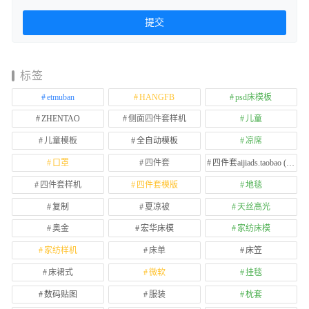
标签
etmuban
HANGFB
psd床模板
ZHENTAO
侧面四件套样机
儿童
儿童模板
全自动模板
凉席
口罩
四件套
四件套aijiads.taobao (1639)
四件套样机
四件套模版
地毯
复制
夏凉被
天丝高光
奥金
宏华床模
家纺床模
家纺样机
床单
床笠
床裙式
微软
挂毯
数码贴图
服装
枕套