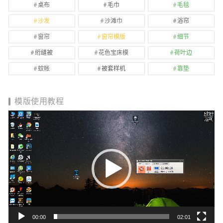
桌布
毛巾
毛毯
沙发
沙滩巾
浴帘
窗帘
窗帘模版
细节
绗缝被
花色宝床模
荷叶边
蚊帐
被套样机
靠垫
模版使用教程
视
频
播
放
器
00:00
02:01