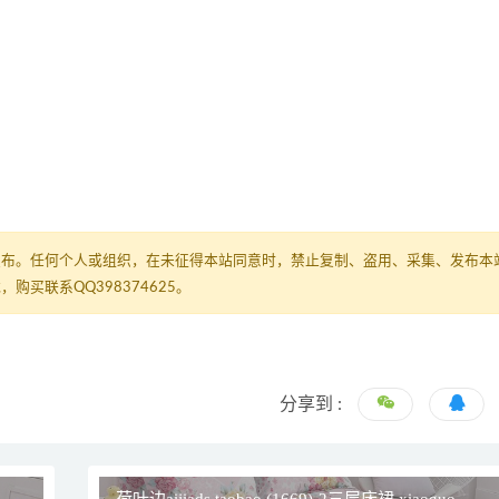
发布。任何个人或组织，在未征得本站同意时，禁止复制、盗用、采集、发布本
买联系QQ398374625。
分享到 :