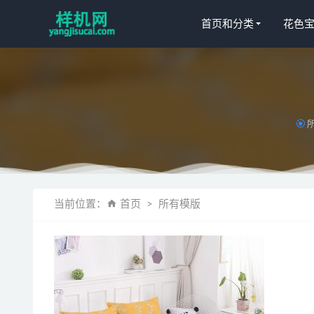
首页和分类
花色
复制aijiads
绗缝被5_t
当前位置：
首页
所有模版
挂毯副图4
psd床模板aij
床单花色宝(2