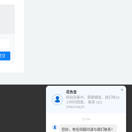
花色宝
花色宝模版使用教程
网站完善中，需要模版，我们将24
小时内回复。 联系 QQ
视
398374625
频
播
11:04
00:00
00:00
放
您好，有任何疑问请与我们联系！