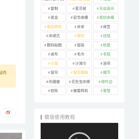
复制
夏凉被
天丝高光
奥金
宏华床模
家纺床模
家纺样机
床单
床笠
床裙式
微软
挂毯
数码贴图
服装
枕套
桌布
毛巾
毛毯
沙发
沙滩巾
浴帘
窗帘
窗帘模版
细节
站内
绗缝被
花色宝床模
荷叶边
蚊帐
被套样机
靠垫
模版使用教程
视
频