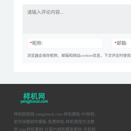
*
昵称:
*
邮箱:
浏览器会保存昵称、邮箱和网站cookies信息，下次评论时使
样机网官网-yangjisucai.com-样机模板-PS样机-
宏华床模软件模板-免费样机-样机使用方法教
学-logo样机素材-分享PS样机模型素材-手机样