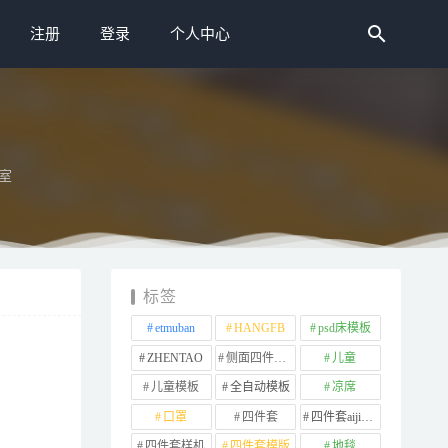
注册
登录
个人中心
室
标签
etmuban
HANGFB
psd床模板
ZHENTAO
侧面四件套样机
儿童
儿童模板
全自动模板
凉席
口罩
四件套
四件套aijiads.taobao (1639)
四件套样机
四件套模版
地毯