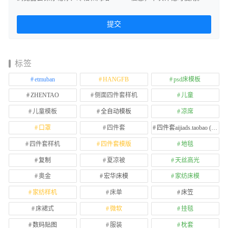
标签
etmuban
HANGFB
psd床模板
ZHENTAO
侧面四件套样机
儿童
儿童模板
全自动模板
凉席
口罩
四件套
四件套aijiads.taobao (1639)
四件套样机
四件套模版
地毯
复制
夏凉被
天丝高光
奥金
宏华床模
家纺床模
家纺样机
床单
床笠
床裙式
微软
挂毯
数码贴图
服装
枕套