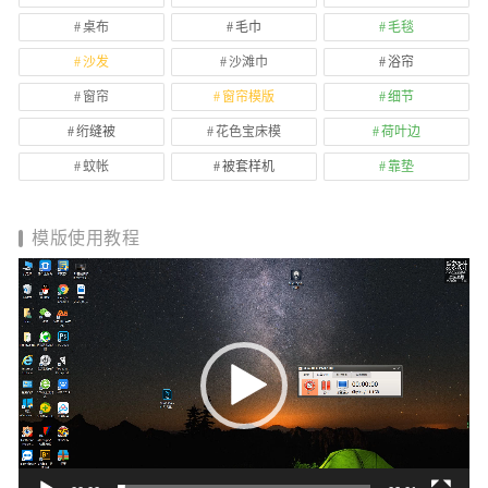
桌布
毛巾
毛毯
沙发
沙滩巾
浴帘
窗帘
窗帘模版
细节
绗缝被
花色宝床模
荷叶边
蚊帐
被套样机
靠垫
模版使用教程
视
频
播
放
器