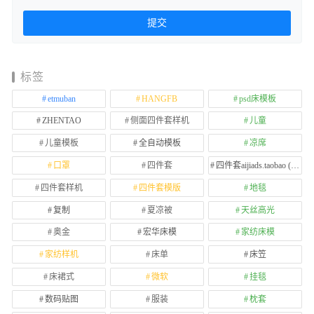
标签
etmuban
HANGFB
psd床模板
ZHENTAO
侧面四件套样机
儿童
儿童模板
全自动模板
凉席
口罩
四件套
四件套aijiads.taobao (1639)
四件套样机
四件套模版
地毯
复制
夏凉被
天丝高光
奥金
宏华床模
家纺床模
家纺样机
床单
床笠
床裙式
微软
挂毯
数码贴图
服装
枕套