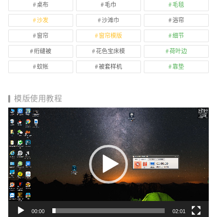
桌布
毛巾
毛毯
沙发
沙滩巾
浴帘
窗帘
窗帘模版
细节
绗缝被
花色宝床模
荷叶边
蚊帐
被套样机
靠垫
模版使用教程
视
频
播
放
器
00:00
02:01