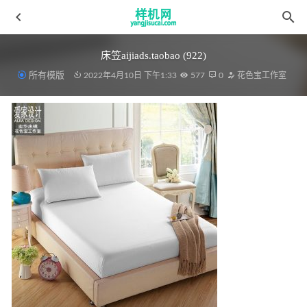
床笠aijiads.taobao (922)
所有模版
2022年4月10日 下午1:33
577
0
花色宝工作室
四件套花色宝(1957)叠加90度gif_(5)
2022-04-09
浴帘花色宝(2028)浴帘细节2
2022-03-15
全自动模板花色宝(2012)智能自动xiaoguo
2022-04-10
毛毯aijiads.taobao (1416) -3
2022-03-28
绗缝被花色宝(2375)智能xg
2022-03-19