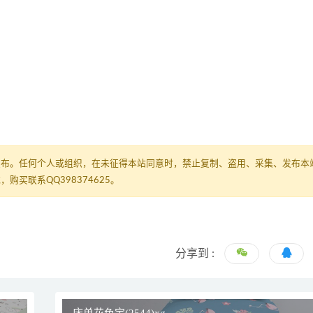
发布。任何个人或组织，在未征得本站同意时，禁止复制、盗用、采集、发布本
买联系QQ398374625。
分享到 :