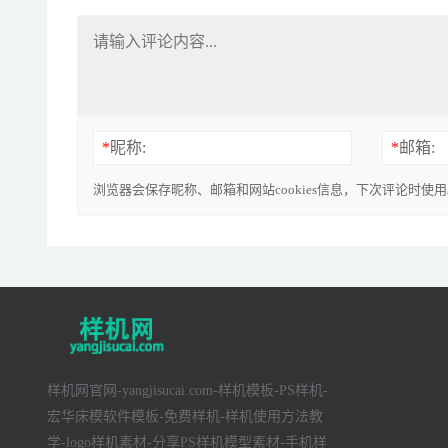
*
昵称:
*
邮箱:
浏览器会保存昵称、邮箱和网站cookies信息，下次评论时使
样机网官网-yangjisucai.com-样机模板-PS样机-
宏华床模软件模板-免费样机-样机使用方法教
学-logo样机素材-分享PS样机模型素材-手机样