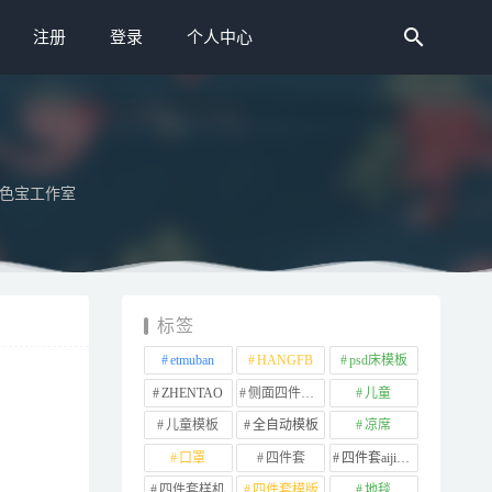
注册
登录
个人中心
色宝工作室
标签
etmuban
HANGFB
psd床模板
ZHENTAO
侧面四件套样机
儿童
儿童模板
全自动模板
凉席
口罩
四件套
四件套aijiads.taobao (1639)
四件套样机
四件套模版
地毯