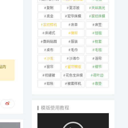
复制
夏凉被
天丝高光
奥金
宏华床模
家纺床模
家纺样机
床单
床笠
床裙式
微软
挂毯
数码贴图
服装
枕套
桌布
毛巾
毛毯
沙发
沙滩巾
浴帘
窗帘
窗帘模版
细节
站内
绗缝被
花色宝床模
荷叶边
蚊帐
被套样机
靠垫
模版使用教程
视
频