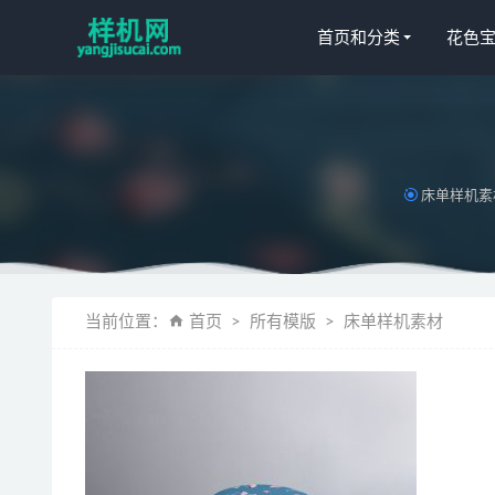
首页和分类
花色
床单样机素
绗缝被aijiad
蚊帐aijiads
当前位置：
首页
所有模版
床单样机素材
绗缝被aijiad
四件套花色宝(
复制aijiads