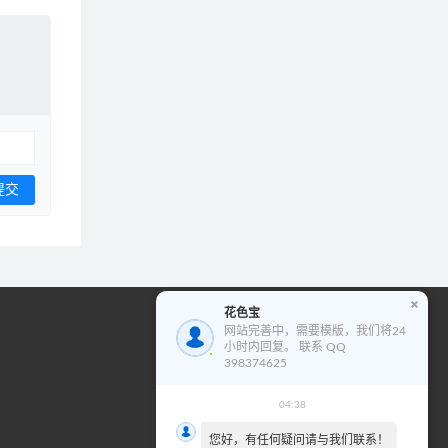
花色宝
花色宝模版使用教程
网站完善中，需要模版，我们将24
小时内回复。 联系 QQ
视
398374625
频
播
04:38
00:00
02:01
放
您好，有任何疑问请与我们联系！