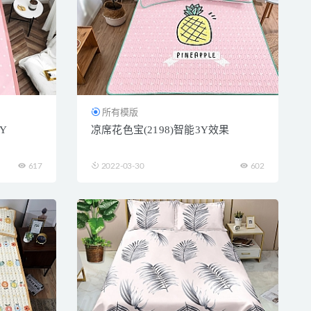
所有模版
Y
凉席花色宝(2198)智能3Y效果
617
2022-03-30
602