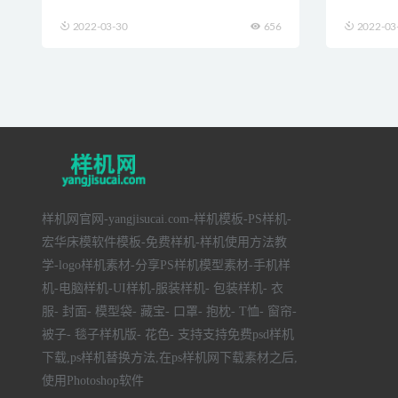
2022-03-30
656
2022-03
样机网官网-yangjisucai.com-样机模板-PS样机-
宏华床模软件模板-免费样机-样机使用方法教
学-logo样机素材-分享PS样机模型素材-手机样
机-电脑样机-UI样机-服装样机- 包装样机- 衣
服- 封面- 模型袋- 藏宝- 口罩- 抱枕- T恤- 窗帘-
被子- 毯子样机版- 花色- 支持支持免费psd样机
下载,ps样机替换方法,在ps样机网下载素材之后,
使用Photoshop软件