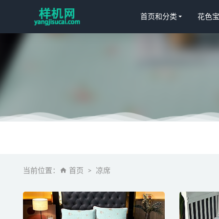
首页和分类
花色
床单aijiads.
地毯aijiads
儿童模板aijia
床单 花色宝(
当前位置：
首页
凉席
窗帘花色宝(