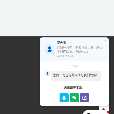
花色宝
花色宝模版使用教程
网站完善中，需要模版，我们将24
小时内回复。 联系 QQ
视
398374625
频
播
13:40
00:00
02:01
放
您好，有任何疑问请与我们联系！
器
选择聊天工具：