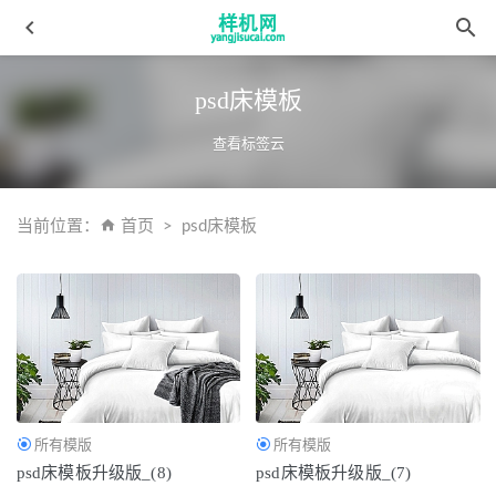
psd床模板
查看标签云
当前位置：
首页
psd床模板
细节花色宝(2090)枕套zidong
2022-03-19
复制aijiads.taobao (732)_625
2022-03-31
荷叶边花色宝(2112)XG
2022-03-31
床单花色宝(2223)光影xg
2022-04-10
天丝高光花色宝(2582)智能xg2
2022-03-19
所有模版
所有模版
psd床模板升级版_(8)
psd床模板升级版_(7)