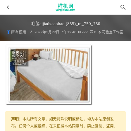
毛毯aijiads.taobao (855)_tn_750_750
所有模版
2022年3月29日 上午12:40
666
0
花色宝工作室
窗帘花色宝(2542)智能效果
2022-04-08
荷叶边aijiads.taobao (1109)
2022-03-31
毛毯aijiads.taobao (635)_750_750
2022-03-28
凉席花色宝(2255)智能效果
2022-03-30
绗缝被aijiads.taobao (1173)
2022-03-19
声明：
本站所有文章，如无特殊说明或标注，均为本站原创发
布。任何个人或组织，在未征得本站同意时，禁止复制、盗用、