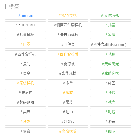
标签
etmuban
HANGFB
psd床模板
ZHENTAO
侧面四件套样机
儿童
儿童模板
全自动模板
凉席
口罩
四件套
四件套aijiads.taobao (1639)
四件套样机
四件套模版
地毯
复制
夏凉被
天丝高光
奥金
宏华床模
家纺床模
家纺样机
床单
床笠
床裙式
微软
挂毯
数码贴图
服装
枕套
桌布
毛巾
毛毯
沙发
沙滩巾
浴帘
窗帘
窗帘模版
细节