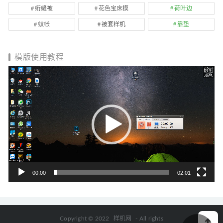
绗缝被
花色宝床模
荷叶边
蚊帐
被套样机
靠垫
模版使用教程
视
频
播
放
器
00:00
02:01
Copyright © 2022
样机网
- All rights