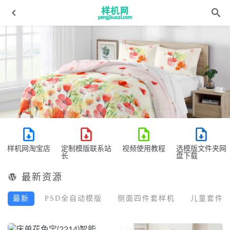
床单 aijiads.taobao (1006)智能
2022-04-10
绗缝被aijiads.taobao (1366)_tn
2022-03-19
样机网淘宝店
定制模版联系站
视频使用教程
选模版文件夹网
四件套花色宝(2307)智能xg
2022-04-08
长
盘下载
儿童模板aijiads.taobao (1420)-3
2022-03-17
最新资源
ZHENTAO aijiads.taobao (599)_tn
2022-03-15
最新
PSD全自动模版
侧面四件套样机
儿童套件