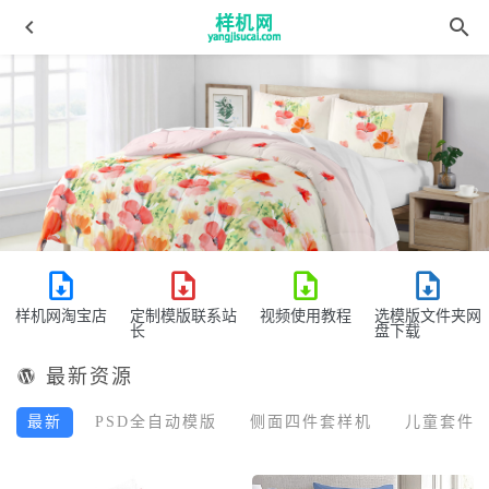
窗帘aijiads.taobao (1168)
2022-04-08
绗缝被花色宝(2736)智能xg1
2022-03-20
样机网淘宝店
定制模版联系站
视频使用教程
选模版文件夹网
绗缝被5_tn
2022-03-19
长
盘下载
挂毯08-挂毯 拷贝
2022-04-08
最新资源
毛巾66-towel-mockup-02
2022-03-30
最新
PSD全自动模版
侧面四件套样机
儿童套件