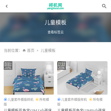
儿童模板
查看标签云
当前位置：
首页
儿童模板
毛巾06
2022-03-30
复制aijiads.taobao (702)_625
2022-03-31
四件套花色宝(2472)智能收窄 拷贝2
2022-04-09
床笠花色宝(2666)智能xg
2022-04-10
毛毯花色宝(10002)
2022-03-30
儿童套件模版样机
所有模
儿童套件模版样机
所有模
版
版
儿童模板花色宝(1941)小孩床
儿童模板花色宝(1940)小孩床